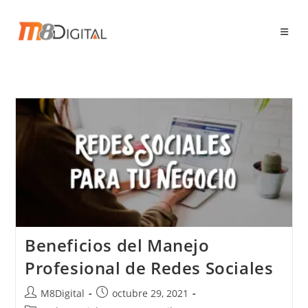
Ir
al
contenido
Beneficios del Manejo
Profesional de Redes Sociales
Autor
Publicación
M8Digital
octubre 29, 2021
de
de