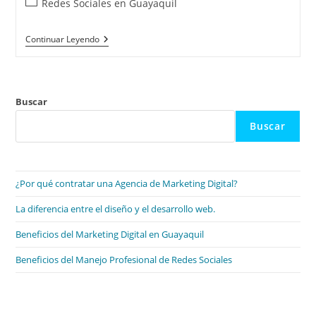
Categoría
Redes Sociales en Guayaquil
la
la
de
entrada:
entrada:
la
Beneficios
Continuar Leyendo
entrada:
Del
Manejo
Profesional
De
Redes
Buscar
Sociales
Buscar
¿Por qué contratar una Agencia de Marketing Digital?
La diferencia entre el diseño y el desarrollo web.
Beneficios del Marketing Digital en Guayaquil
Beneficios del Manejo Profesional de Redes Sociales